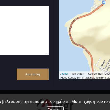
Leaflet
| Tiles © Esri — Source: Esri, D
(Hong Kong), Esri (Thailand), TomTom, 2
α βελτιώσει την εμπειρία του χρήστη. Με τη χρήση του ισ
Συμφωνώ