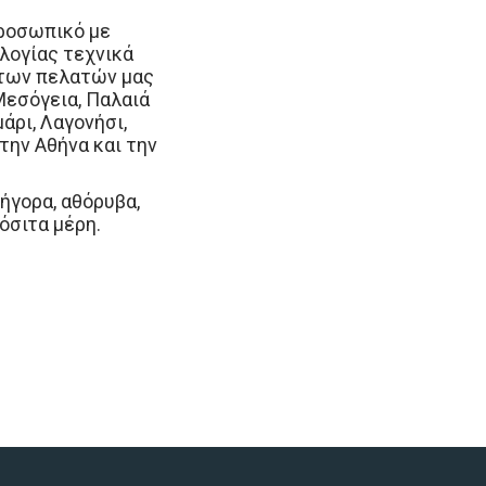
προσωπικό με
λογίας τεχνικά
 των πελατών μας
Μεσόγεια, Παλαιά
άρι, Λαγονήσι,
την Αθήνα και την
γορα, αθόρυβα,
όσιτα μέρη.
ά Φώκαια,
γονήσι
άβυσσος, Παλαιά
μάρι, Λαγονήσι
Φώκαια, Σαρωνίδα,