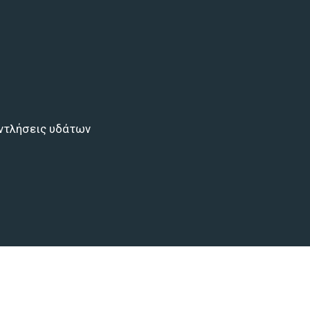
αιά Φώκαια,
γονήσι
ά Φώκαια,
γονήσι
 εκπαιδευμένο
 την ποιότητα
με αμεσότητα,
ντλήσεις υδάτων
αλαιπωρία για σας,