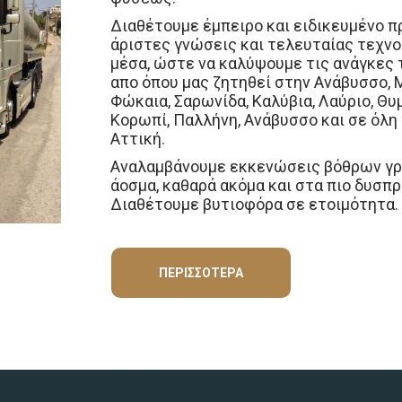
Διαθέτουμε έμπειρο και ειδικευμένο 
άριστες γνώσεις και τελευταίας τεχνο
μέσα, ώστε να καλύψουμε τις ανάγκες
απο όπου μας ζητηθεί στην Ανάβυσσο, 
Φώκαια, Σαρωνίδα, Καλύβια, Λαύριο, Θυμ
Κορωπί, Παλλήνη, Ανάβυσσο και σε όλη 
Αττική.
Αναλαμβάνουμε εκκενώσεις βόθρων γρή
άοσμα, καθαρά ακόμα και στα πιο δυσπρ
Διαθέτουμε βυτιοφόρα σε ετοιμότητα.
Άδειασμα βόθρων
24 ώρες άμεση εξυπηρέτηση
ΠΕΡΙΣΣΌΤΕΡΑ
Εκκενώσεις βόθρων Ανάβυσσος, Παλαι
Σαρωνίδα, Καλύβια, Λαύριο, Θυμάρι, Λα
Μεταφορές λυμάτων πάσης φύσεως Αν
Φώκαια, Σαρωνίδα, Καλύβια, Λαύριο, Θυ
Αντλήσεις υδάτων Ανάβυσσος, Παλαιά 
Καλύβια, Λαύριο, Θυμάρι, Λαγονήσι