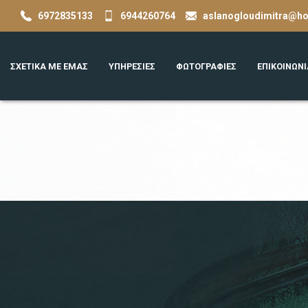
6972835133
6944260764
aslanogloudimitra@h
ΣΧΕΤΙΚΑ ΜΕ ΕΜΑΣ
ΥΠΗΡΕΣΙΕΣ
ΦΩΤΟΓΡΑΦΊΕΣ
ΕΠΙΚΟΙΝΩΝΊ