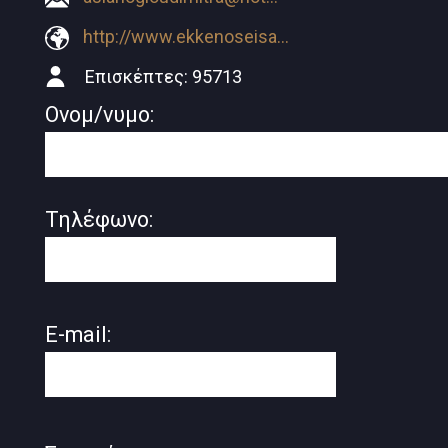
http://www.ekkenoseisaslanoglou.gr
Επισκέπτες:
95713
Ονομ/νυμο:
Τηλέφωνο:
E-mail: