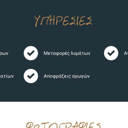
Αποφράξεις φρεατίων Ανάβυσσος, Παλ
Σαρωνίδα, Καλύβια, Λαύριο, Θυμάρι, Λα
ΥΠΗΡΕΣΙΕΣ
Αποφράξεις αγωγών Ανάβυσσος, Παλαι
Σαρωνίδα, Καλύβια, Λαύριο, Θυμάρι, Λα
Η πολυετής εμπειρία μας και το άρτια
προσωπικό μας αποτελούν εγγύηση για
εργασίας που παρέχουμε όλο το χρόνο 
θρων
Μεταφορές λυμάτων
Α
συνέπεια, 24ωρη εξυπηρέτηση χωρίς τ
στις πιο λογικές τιμές της αγοράς.
εατίων
Αποφράξεις αγωγών
ΦΩΤΟΓΡΑΦΙΕΣ