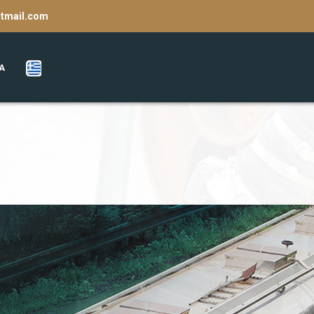
otmail.com
Α